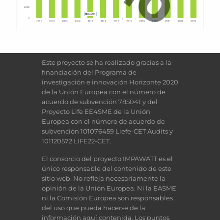
Este proyecto se ha realizado gracias a la
financiación del Programa de
investigación e innovación Horizonte 2020
de la Unión Europea con el número de
acuerdo de subvención 785041 y del
Proyecto Life EE4SME de la Unión
Europea con el número de acuerdo de
subvención 101076459 Liefe-CET Audits y
101120572 LIFE22-CET.
El consorcio del proyecto IMPAWATT es el
único responsable del contenido de este
sitio web. No refleja necesariamente la
opinión de la Unión Europea. Ni la EASME
ni la Comisión Europea son responsables
del uso que pueda hacerse de la
información aquí contenida. Los puntos