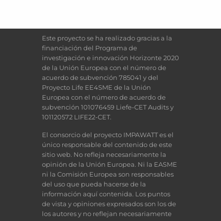
Este proyecto se ha realizado gracias a la
financiación del Programa de
investigación e innovación Horizonte 2020
de la Unión Europea con el número de
acuerdo de subvención 785041 y del
Proyecto Life EE4SME de la Unión
Europea con el número de acuerdo de
subvención 101076459 Liefe-CET Audits y
101120572 LIFE22-CET.
El consorcio del proyecto IMPAWATT es el
único responsable del contenido de este
sitio web. No refleja necesariamente la
opinión de la Unión Europea. Ni la EASME
ni la Comisión Europea son responsables
del uso que pueda hacerse de la
información aquí contenida. Los puntos
de vista y opiniones expresados son los de
los autores y no reflejan necesariamente